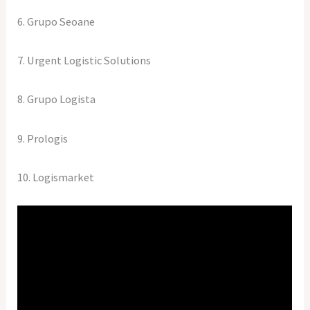
6. Grupo Seoane
7. Urgent Logistic Solutions
8. Grupo Logista
9. Prologis
10. Logismarket