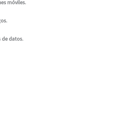
nes móviles.
gos.
 de datos.