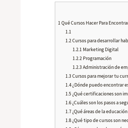
1
Qué Cursos Hacer Para Encontrar
1.1
1.2
Cursos para desarrollar hab
1.2.1
Marketing Digital
1.2.2
Programación
1.2.3
Administración de em
1.3
Cursos para mejorar tu cur
1.4
¿Dónde puedo encontrar es
1.5
¿Qué certificaciones son i
1.6
¿Cuáles son los pasos a seg
1.7
¿Qué áreas de la educación
1.8
¿Qué tipo de cursos son nec