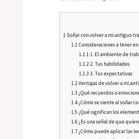
1
Soñar con volver a mi antiguo tr
1.1
Consideraciones a tener en
1.1.1
1. El ambiente de trab
1.1.2
2. Tus habilidades
1.1.3
3. Tus expectativas
1.2
Ventajas de volver a mi ant
1.3
¿Qué recuerdos o emociones 
1.4
¿Cómo se siente al soñar co
1.5
¿Qué significan los elemen
1.6
¿Es una señal de que quiere 
1.7
¿Cómo puede aplicar las lec