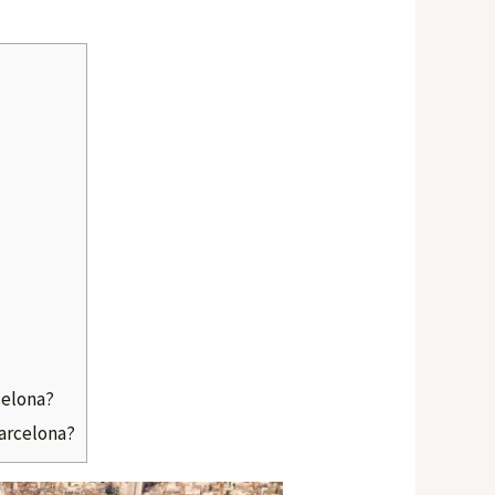
celona?
Barcelona?