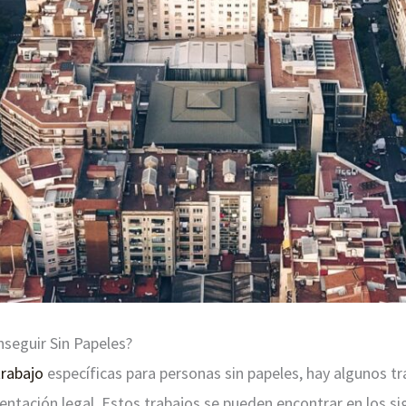
seguir Sin Papeles?
trabajo
específicas para personas sin papeles, hay algunos t
ntación legal. Estos trabajos se pueden encontrar en los si