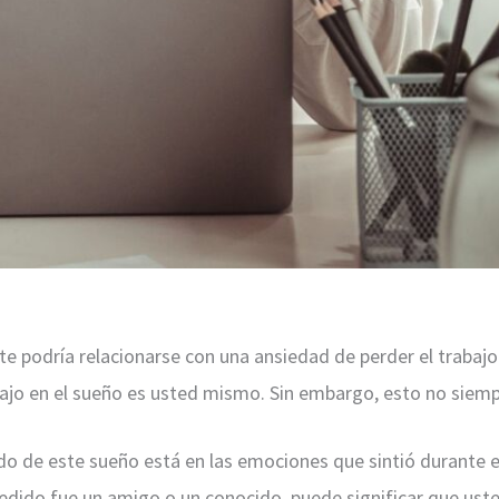
e podría relacionarse con una ansiedad de perder el trabajo
bajo en el sueño es usted mismo. Sin embargo, esto no siempr
cado de este sueño está en las emociones que sintió durante 
pedido fue un amigo o un conocido, puede significar que uste