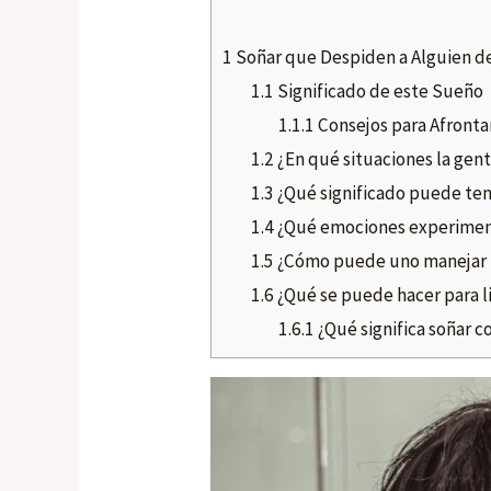
1
Soñar que Despiden a Alguien de
1.1
Significado de este Sueño
1.1.1
Consejos para Afronta
1.2
¿En qué situaciones la gent
1.3
¿Qué significado puede ten
1.4
¿Qué emociones experiment
1.5
¿Cómo puede uno manejar l
1.6
¿Qué se puede hacer para li
1.6.1
¿Qué significa soñar 